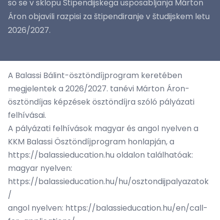
so se v sklopu Štipendijskega usposabljanja Márton
Áron objavili razpisi za štipendiranje v študijskem letu
2026/2027.
A Balassi Bálint-ösztöndíjprogram keretében
megjelentek a 2026/2027. tanévi Márton Áron-
ösztöndíjas képzések ösztöndíjra szóló pályázati
felhívásai.
A pályázati felhívások magyar és angol nyelven a
KKM Balassi Ösztöndíjprogram honlapján, a
https://balassieducation.hu oldalon találhatóak:
magyar nyelven:
https://balassieducation.hu/hu/osztondijpalyazatok
/
angol nyelven:
https://balassieducation.hu/en/call-