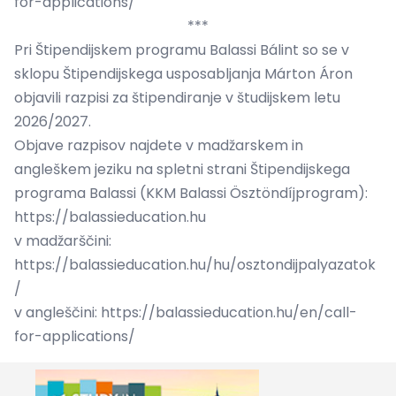
for-applications/
***
Pri Štipendijskem programu Balassi Bálint so se v
sklopu Štipendijskega usposabljanja Márton Áron
objavili razpisi za štipendiranje v študijskem letu
2026/2027.
Objave razpisov najdete v madžarskem in
angleškem jeziku na spletni strani Štipendijskega
programa Balassi (KKM Balassi Ösztöndíjprogram):
https://balassieducation.hu
v madžarščini:
https://balassieducation.hu/hu/osztondijpalyazatok
/
v angleščini:
https://balassieducation.hu/en/call-
for-applications/