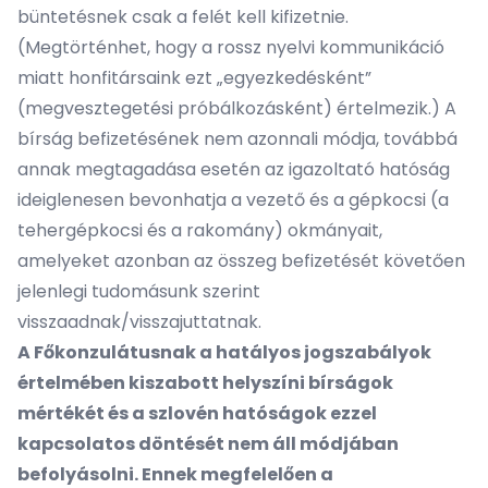
büntetésnek csak a felét kell kifizetnie.
(Megtörténhet, hogy a rossz nyelvi kommunikáció
miatt honfitársaink ezt „egyezkedésként”
(megvesztegetési próbálkozásként) értelmezik.) A
bírság befizetésének nem azonnali módja, továbbá
annak megtagadása esetén az igazoltató hatóság
ideiglenesen bevonhatja a vezető és a gépkocsi (a
tehergépkocsi és a rakomány) okmányait,
amelyeket azonban az összeg befizetését követően
jelenlegi tudomásunk szerint
visszaadnak/visszajuttatnak.
A Főkonzulátusnak a hatályos jogszabályok
értelmében kiszabott helyszíni bírságok
mértékét és a szlovén hatóságok ezzel
kapcsolatos döntését nem áll módjában
befolyásolni. Ennek megfelelően a