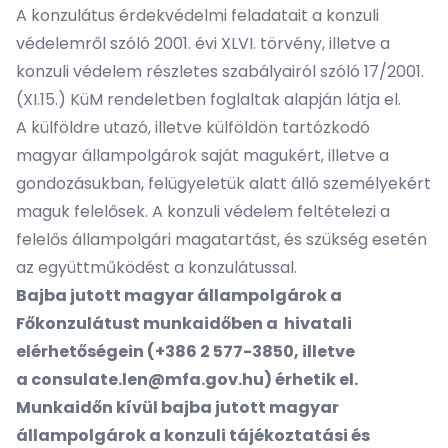
A konzulátus érdekvédelmi feladatait a
konzuli
védelemről szóló 2001. évi XLVI. törvény
, illetve a
konzuli védelem részletes szabályairól szóló 17/2001.
(XI.15.) KüM rendelet
ben foglaltak alapján látja el.
A külföldre utazó, illetve külföldön tartózkodó
magyar állampolgárok saját magukért, illetve a
gondozásukban, felügyeletük alatt álló személyekért
maguk felelősek. A konzuli védelem feltételezi a
felelős állampolgári magatartást, és szükség esetén
az együttműködést a konzulátussal.
Bajba jutott magyar állampolgárok a
Főkonzulátust munkaidőben a hivatali
elérhetőségein (+386 2 577-3850, illetve
a
consulate.len@mfa.gov.hu
) érhetik el.
Munkaidőn kívül bajba jutott magyar
állampolgárok a konzuli tájékoztatási és