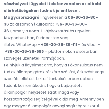
vészhelyzeti ügyeleti telefonvonalon az alábbi
elérhetőségeken tudnak jelentkezni:
Magyarországról
ingyenesen a
06-80-36-80-
36
zöldszámon (külföldről:
+36-80-36-80-
36
), amely a Konzuli Tájékoztatási és Ügyeleti
Központunkban, Budapesten van;
illetve WhatsApp –
+36-30-36-36-111
– és Viber –
+36-30-36-36-555
– platformokon elsősorban
szöveges üzenetek formájában.
Felhívjuk a figyelmet arra, hogy a Főkonzulátus nem
tud az állampolgárok részére szállást, étkezést vagy
szociális ellátást biztosítani, elsősorban abban
tudunk közreműködni, hogy a bajbajutott
állampolgár helyzetét saját maga vagy
hozzátartozója segítségével oldja meg. Amennyiben
egy magyar állampolgár anyagi segítségre szorul,