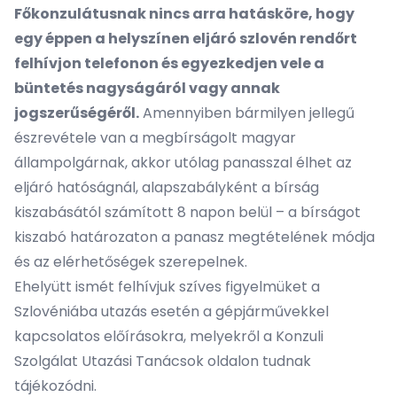
Főkonzulátusnak nincs arra hatásköre, hogy
egy éppen a helyszínen eljáró szlovén rendőrt
felhívjon telefonon és egyezkedjen vele a
büntetés nagyságáról vagy annak
jogszerűségéről.
Amennyiben bármilyen jellegű
észrevétele van a megbírságolt magyar
állampolgárnak, akkor utólag panasszal élhet az
eljáró hatóságnál, alapszabályként a bírság
kiszabásától számított 8 napon belül – a bírságot
kiszabó határozaton a panasz megtételének módja
és az elérhetőségek szerepelnek.
Ehelyütt ismét felhívjuk szíves figyelmüket a
Szlovéniába utazás esetén a gépjárművekkel
kapcsolatos előírásokra, melyekről a Konzuli
Szolgálat
Utazási Tanácsok
oldalon tudnak
tájékozódni.