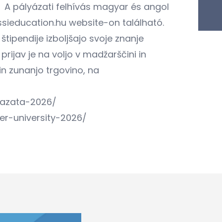
 A pályázati felhívás magyar és angol
sieducation.hu website-on található.
ipendije izboljšajo svoje znanje
prijav je na voljo v madžarščini in
in zunanjo trgovino, na
yazata-2026/
er-university-2026/