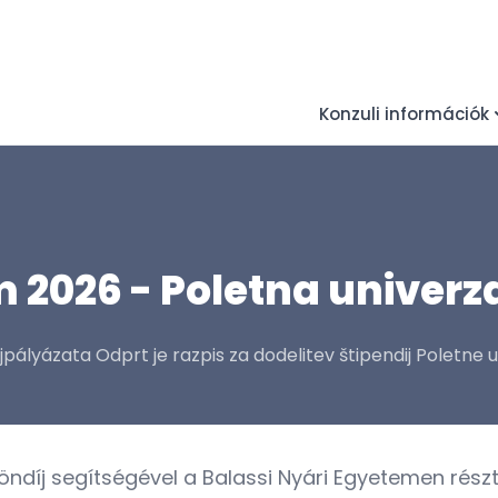
Konzuli információk
 2026 - Poletna univerz
pályázata Odprt je razpis za dodelitev štipendij Poletne u
töndíj segítségével a Balassi Nyári Egyetemen rés