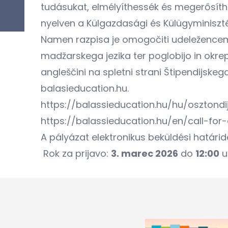
tudásukat, elmélyíthessék és megerősíth
nyelven a Külgazdasági és Külügyminiszt
Namen razpisa je omogočiti udeležencem P
madžarskega jezika ter poglobijo in okrepi
angleščini na spletni strani Štipendijske
balasieducation.hu.
https://balassieducation.hu/hu/osztond
https://balassieducation.hu/en/call-for
A pályázat elektronikus beküldési határid
Rok za prijavo:
3. marec 2026
do
12:00
u