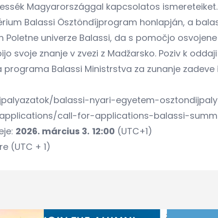
essék Magyarországgal kapcsolatos ismereteiket.
érium Balassi Ösztöndíjprogram honlapján, a balas
oletne univerze Balassi, da s pomočjo osvojene št
jo svoje znanje v zvezi z Madžarsko. Poziv k oddaji 
ga programa Balassi Ministrstva za zunanje zadeve 
ijpalyazatok/balassi-nyari-egyetem-osztondijpal
-applications/call-for-applications-balassi-summ
eje:
2026. március 3.
12:00
(UTC+1)
re (UTC + 1)